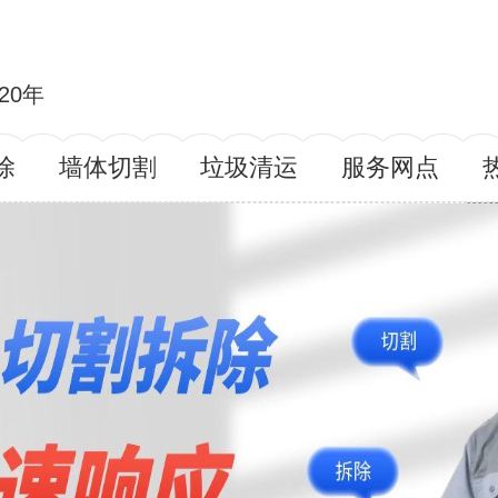
20年
除
墙体切割
垃圾清运
服务网点